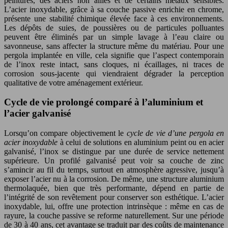
peintures, des aciers non alliés et de certains métaux sensibles.
L’acier inoxydable, grâce à sa couche passive enrichie en chrome,
présente une stabilité chimique élevée face à ces environnements.
Les dépôts de suies, de poussières ou de particules polluantes
peuvent être éliminés par un simple lavage à l’eau claire ou
savonneuse, sans affecter la structure même du matériau. Pour une
pergola implantée en ville, cela signifie que l’aspect contemporain
de l’inox reste intact, sans cloques, ni écaillages, ni traces de
corrosion sous-jacente qui viendraient dégrader la perception
qualitative de votre aménagement extérieur.
Cycle de vie prolongé comparé à l’aluminium et
l’acier galvanisé
Lorsqu’on compare objectivement le
cycle de vie d’une pergola en
acier inoxydable
à celui de solutions en aluminium peint ou en acier
galvanisé, l’inox se distingue par une durée de service nettement
supérieure. Un profilé galvanisé peut voir sa couche de zinc
s’amincir au fil du temps, surtout en atmosphère agressive, jusqu’à
exposer l’acier nu à la corrosion. De même, une structure aluminium
thermolaquée, bien que très performante, dépend en partie de
l’intégrité de son revêtement pour conserver son esthétique. L’acier
inoxydable, lui, offre une protection intrinsèque : même en cas de
rayure, la couche passive se reforme naturellement. Sur une période
de 30 à 40 ans, cet avantage se traduit par des coûts de maintenance