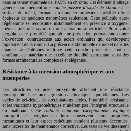
dans sa teneur minimale de 10,5% en chrome. Cet élément d’alliage
génère spontanément une
couche passive d’oxyde de chrome
à la
surface du métal, formant un bouclier protecteur invisible d’une
épaisseur de quelques nanomètres seulement. Cette pellicule auto-
régénérante se reconstitue instantanément en présence d’oxygène,
même après une rayure ou une altération superficielle. Pour votre
pergola, cette propriété garantit une protection permanente contre
l’oxydation, contrairement aux aciers ordinaires qui développent
rapidement de la rouille. La présence additionnelle de nickel dans les
nuances austénitiques renforce cette couche protectrice tout en
conférant au matériau une excellente ductilité, permettant ainsi des
formes architecturales complexes et élégantes.
Résistance à la corrosion atmosphérique et aux
intempéries
Les structures en acier inoxydable affichent une résistance
remarquable face aux agressions climatiques quotidiennes. Les
cycles de gel-dégel, les précipitations acides, l’humidité persistante
et les variations hygrométriques n’altèrent pas l’intégrité structurelle
du matériau. Cette
stabilité chimique exceptionnelle
explique
pourquoi les pergolas en inox conservent leurs propriétés
mécaniques et leur aspect esthétique pendant plusieurs décennies,
sans nécessiter de maintenance corrective. Les tests de vieillissement