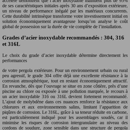
accéléré démontrent que l’acier inoxydable maintient plus de 95%
de ses caractéristiques initiales après 30 ans d’exposition extérieure,
un niveau de performance inégalé par les matériaux concurrents.
Cette durabilité intrinsèque transforme votre investissement initial en
solution économiquement avantageuse lorsqu’on analyse le coût
global de possession sur la durée de vie complète de l’installation.
Grades d’acier inoxydable recommandés : 304, 316
et 316L
Le choix du grade d’acier inoxydable détermine directement les
performances
de votre pergola extérieure. Pour un environnement urbain ou rural
peu agressif, le grade 304 offre déjà une excellente résistance à la
corrosion atmosphérique, tout en restant économiquement attractif.
En revanche, dès que l’ouvrage se situe en zone côtière, près d’une
piscine au chlore ou exposée à une pollution marquée, le recours à
un acier inoxydable 316 ou 316L devient fortement recommandé.
L’ajout de molybdène dans ces nuances renforce la résistance aux
chlorures et aux environnements salins, limitant l’apparition de
piqûres de corrosion. Le 316L, grâce à sa teneur réduite en carbone,
est particulièrement indiqué pour les assemblages soudés, car il
minimise les risques de corrosion intergranulaire au niveau des
cordons de soudure, zone sensible dans une structure de pergola