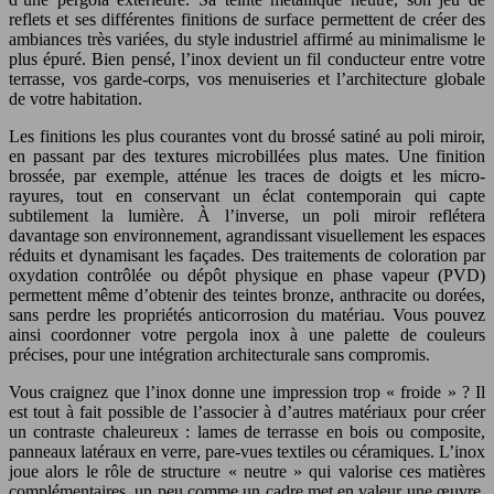
reflets et ses différentes finitions de surface permettent de créer des
ambiances très variées, du style industriel affirmé au minimalisme le
plus épuré. Bien pensé, l’inox devient un fil conducteur entre votre
terrasse, vos garde-corps, vos menuiseries et l’architecture globale
de votre habitation.
Les finitions les plus courantes vont du brossé satiné au poli miroir,
en passant par des textures microbillées plus mates. Une finition
brossée, par exemple, atténue les traces de doigts et les micro-
rayures, tout en conservant un éclat contemporain qui capte
subtilement la lumière. À l’inverse, un poli miroir reflétera
davantage son environnement, agrandissant visuellement les espaces
réduits et dynamisant les façades. Des traitements de coloration par
oxydation contrôlée ou dépôt physique en phase vapeur (PVD)
permettent même d’obtenir des teintes bronze, anthracite ou dorées,
sans perdre les propriétés anticorrosion du matériau. Vous pouvez
ainsi coordonner votre pergola inox à une palette de couleurs
précises, pour une intégration architecturale sans compromis.
Vous craignez que l’inox donne une impression trop « froide » ? Il
est tout à fait possible de l’associer à d’autres matériaux pour créer
un contraste chaleureux : lames de terrasse en bois ou composite,
panneaux latéraux en verre, pare-vues textiles ou céramiques. L’inox
joue alors le rôle de structure « neutre » qui valorise ces matières
complémentaires, un peu comme un cadre met en valeur une œuvre.