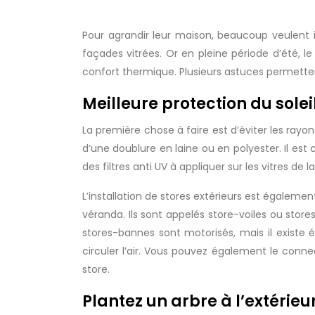
Pour agrandir leur maison, beaucoup veulent installer une véranda. Mais la contrainte d’une véranda est qu’elle laisse pénétrer les rayons du soleil par ses
façades vitrées. Or en pleine période d’été, l
confort thermique. Plusieurs astuces permetten
Meilleure protection du soleil
La première chose à faire est d’éviter les rayon
d’une doublure en laine ou en polyester. Il est 
des filtres anti UV à appliquer sur les vitres de 
L’installation de stores extérieurs est égalemen
véranda. Ils sont appelés store-voiles ou stores
stores-bannes sont motorisés, mais il existe 
circuler l’air. Vous pouvez également le conne
store.
Plantez un arbre à l’extérie