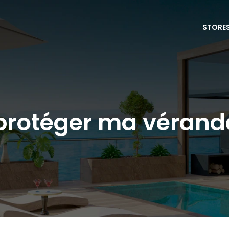
STORE
otéger ma véranda 