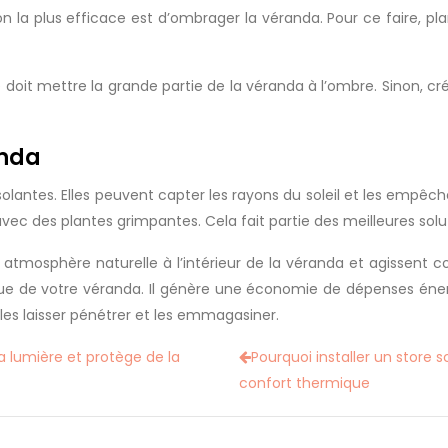
tion la plus efficace est d’ombrager la véranda. Pour ce faire, 
e doit mettre la grande partie de la véranda à l’ombre. Sinon, cr
anda
lantes. Elles peuvent capter les rayons du soleil et les empêchen
avec des plantes grimpantes. Cela fait partie des meilleures solu
 atmosphère naturelle à l’intérieur de la véranda et agissent c
ue de votre véranda. Il génère une économie de dépenses énergét
e les laisser pénétrer et les emmagasiner.
a lumière et protège de la
Pourquoi installer un store s
confort thermique